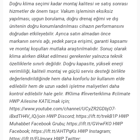
Doğru klima seçimi kadar montaj kalitesi ve satış sonrası
hizmetler de önem taşır. Vakum işleminin eksiksiz
yapılması, uygun borulama, doğru drenaj eğimi ve dış
ünitenin doğru konumlandırılması cihazın performansını
doğrudan etkileyebilir. Ayrıca satın almadan önce
markanın servis ağı, yedek parça erişimi, garanti kapsamı
ve montaj koşulları mutlaka araştırılmalıdır. Sonuç olarak
klima alırken dikkat edilmesi gerekenler yalnızca teknik
özelliklerle sınırlı değildir. Doğru kapasite, yüksek enerji
verimliliği, kaliteli montaj ve güçlü servis desteği birlikte
değerlendirildiğinde hem daha konforlu bir kullanım elde
edilebilir hem de uzun vadeli işletme maliyetleri daha
kontrol edilebilir hale gelir. #Klima #İnverterklima #climate
HWP Ailesine KATIL'mak için;
https://www.youtube.com/channel/UCyZR2GDbjO7-
iBxdTH4V_IQ/join HWP Discord; https://ift.tt/trekB1P HWP
Muhabbet Facebook Grubu; https://ift.tt/GVrwFKO HWP
Facebook; https://ift.tt/AHTPqKs HWP Instagram;
https://ift.tt/EIJmoex HWP Twitter;