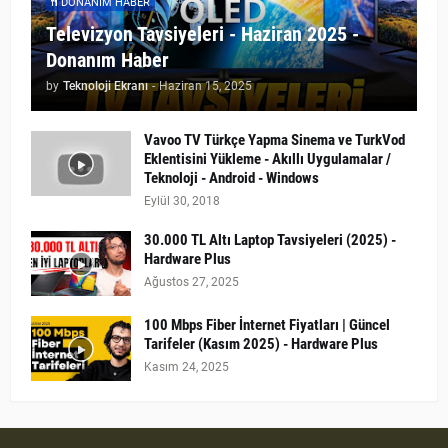
DONANIM HABER
Televizyon Tavsiyeleri - Haziran 2025 -
Donanım Haber
by
Teknoloji Ekranı
-
Haziran 15, 2025
Vavoo TV Türkçe Yapma Sinema ve TurkVod
Eklentisini Yükleme - Akıllı Uygulamalar /
Teknoloji - Android - Windows
Eylül 30, 2018
30.000 TL Altı Laptop Tavsiyeleri (2025) -
Hardware Plus
Ağustos 27, 2025
100 Mbps Fiber İnternet Fiyatları | Güncel
Tarifeler (Kasım 2025) - Hardware Plus
Kasım 24, 2025