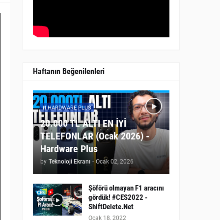
Haftanın Beğenilenleri
HARDWARE PLUS
20.000 TL ALTI EN İYİ
TELEFONLAR (Ocak 2026) -
Hardware Plus
by
Teknoloji Ekranı
-
Ocak 02, 2026
Şöförü olmayan F1 aracını
gördük! #CES2022 -
ShiftDelete.Net
Ocak 18, 2022