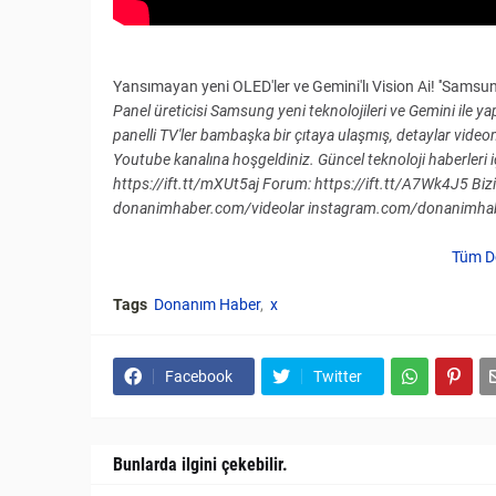
Yansımayan yeni OLED'ler ve Gemini'lı Vision Ai! ''Samsung
Panel üreticisi Samsung yeni teknolojileri ve Gemini ile y
panelli TV'ler bambaşka bir çıtaya ulaşmış, detaylar vid
Youtube kanalına hoşgeldiniz. Güncel teknoloji haberleri iç
https://ift.tt/mXUt5aj Forum: https://ift.tt/A7Wk4J5 Bizi 
donanimhaber.com/videolar instagram.com/donanimha
Tüm D
Tags
Donanım Haber
x
Facebook
Twitter
Bunlarda ilgini çekebilir.