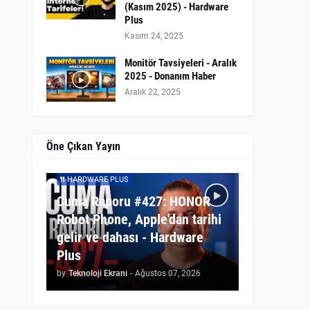
(Kasım 2025) - Hardware
Plus
Kasım 24, 2025
Monitör Tavsiyeleri - Aralık
2025 - Donanım Haber
Aralık 22, 2025
Öne Çıkan Yayın
HARDWARE PLUS
Cuma Raporu #427: HONOR
Robot Phone, Apple'dan tarihi
gelir ve dahası - Hardware
Plus
by
Teknoloji Ekranı
-
Ağustos 07, 2026