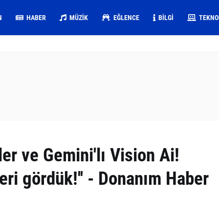
N
HABER
MÜZIK
EĞLENCE
BILGI
TEKNO
r ve Gemini'lı Vision Ai!
eri gördük!'' - Donanım Haber