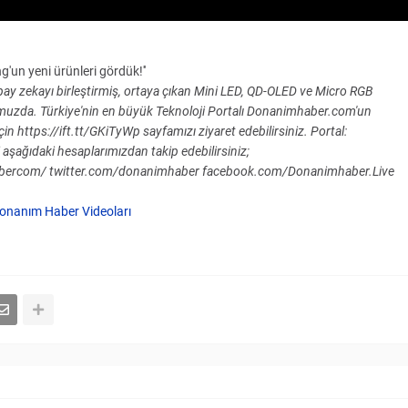
'un yeni ürünleri gördük!''
apay zekayı birleştirmiş, ortaya çıkan Mini LED, QD-OLED ve Micro RGB
eomuzda. Türkiye'nin en büyük Teknoloji Portalı Donanimhaber.com'un
in https://ift.tt/GKiTyWp sayfamızı ziyaret edebilirsiniz. Portal:
aşağıdaki hesaplarımızdan takip edebilirsiniz;
bercom/ twitter.com/donanimhaber facebook.com/Donanimhaber.Live
onanım Haber Videoları