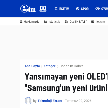
EGITIM
SPOR
OYU
Hakkımızda
İstatistik
Gizlilik & Telif
iletisim
Ana Sayfa
Kategori
Donanım Haber
Yansımayan yeni OLED'le
''Samsung'un yeni ürünl
by
Teknoloji Ekranı
-
Temmuz 02, 2026