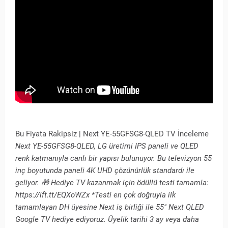
Bu Fiyata Rakipsiz | Next YE-55GFSG8-QLED TV İnceleme
Next YE-55GFSG8-QLED, LG üretimi IPS paneli ve QLED
renk katmanıyla canlı bir yapısı bulunuyor. Bu televizyon 55
inç boyutunda paneli 4K UHD çözünürlük standardı ile
geliyor. 🎁 Hediye TV kazanmak için ödüllü testi tamamla:
https://ift.tt/EQXoWZx *Testi en çok doğruyla ilk
tamamlayan DH üyesine Next iş birliği ile 55" Next QLED
Google TV hediye ediyoruz. Üyelik tarihi 3 ay veya daha