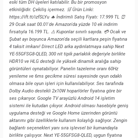
eski tüm DH üyeleri katılabilir. Bu bir promosyon
etkinliğidir. Çekiliş içermez. 🛒 Ürün Linki:
https://ift.tt/izfSLYu 🔥 İndirimli Satış Fiyatı: 17.999 TL ⏰
29 Ocak saat 00.01'de Amazon'da yüzde 10 ek indirim
fırsatıyla 16.199 TL. ⚠️ Kuponlar sınırlı sayıda. 💳 Ocak ve
Şubat ayı boyunca Amazon'da seçili kartlara peşin fiyatına
4 taksit imkanı! Direct LED arka aydınlatmaya sahip Next
YE-55GFSG8-QLED, 300 nit tipik parlaklık değeriyle birlikte
HDR10 ve HLG desteği ile yüksek dinamik aralığa sahip
görüntüleri oynatabiliyor. Panelin tazeleme oranı 60Hz
yenileme ve 6ms gecikme süresi sayesinde oyun odaklı
olmasa bile oyun işleri için kullanılabiliyor. Ses tarafında
Dolby Audio destekli 2x10W hoparlörler fiyatına göre bir
ses çıkarıyor. Google TV arayüzlü Android 14 işletim
sistemi ile kutudan çıkıyor. Android olması hasebiyle geniş
uygulama desteği ve Google Home üzerinden görüntü
aktarımı gibi özelliklerle kullanım kolaylığı sağlıyor. Zengin
bağlantı seçenekleri yanı sıra işlevsel bir kumandayla
birlikte çalışıyor. Next YE-55GFSG8-QLED, uygun fiyatına