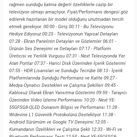
rağmen sunduğu katma değerli özelliklerle cazip bir
televizyon olmayı amaçlıyor. Fiyat/Performans dengesi göz
edilerek hazırlanan bir model olduğunu unutmadan tercih
etmek gerekiyor. 00:00 - Giriş 00:11 - Bu Televizyonu
Hediye Ediyoruz 00:25 - Televizyonun Yapısal Detayları
01:28 - Ekran Panelinin Detayları ve Gözlemler 06:01 -
Ürünün Ses Deneyimi ve Detayları 07:17 - Platform
Üreticisi ve Yerlilik Vurgusu 07:31 - Next Televizyonda Yer
Alan Portlar 07:37 - Harici Disk Üzerinden İçerik Gösterimi
07:55 - HDR Lisansları ve Sunduğu Tecrübe 08:13 - İçerik
Platformlarında Sunduğu Performans ve Kalite 09:27 -
Medya Oynatıcı Destekleri ve Çalışma Şekilleri 09:45 -
Kablosuz Olarak Ekran Yansıtma Gösterimi 09:59 - Tarayıcı
Üzerinden Video İzleme Performansı 10:20 - Next YE-
55GFSG8-QLED Donanım Bilgisi ve Performansı 11:28 -
Widevine L1 Güvenlik Protokolünü Destekliyor 11:38 -
Android Sürümüm ve Google TV Deneyimi 12:05 -
Kumandanın Özellikleri ve Çalışma Şekli 12:33 - Wi-Fi ve
Bluetooth Performans Testi 12:54 - Next YE-55GFSG8-