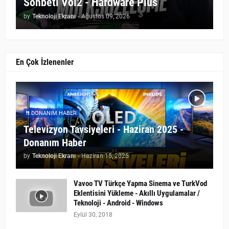
Sohbeti Vol2 - Hardware Plus
by
Teknoloji Ekranı
-
Ağustos 09, 2026
En Çok İzlenenler
DONANIM HABER
Televizyon Tavsiyeleri - Haziran 2025 -
Donanım Haber
by
Teknoloji Ekranı
-
Haziran 15, 2025
Vavoo TV Türkçe Yapma Sinema ve TurkVod
Eklentisini Yükleme - Akıllı Uygulamalar /
Teknoloji - Android - Windows
Eylül 30, 2018