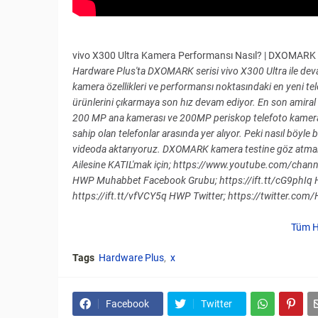
vivo X300 Ultra Kamera Performansı Nasıl? | DXOMARK
Hardware Plus'ta DXOMARK serisi vivo X300 Ultra ile deva
kamera özellikleri ve performansı noktasındaki en yeni te
ürünlerini çıkarmaya son hız devam ediyor. En son amiral
200 MP ana kamerası ve 200MP periskop telefoto kamerası
sahip olan telefonlar arasında yer alıyor. Peki nasıl böyle
videoda aktarıyoruz. DXOMARK kamera testine göz atmak
Ailesine KATIL'mak için; https://www.youtube.com/chan
HWP Muhabbet Facebook Grubu; https://ift.tt/cG9phIq 
https://ift.tt/vfVCY5q HWP Twitter; https://twitter.co
Tüm H
Tags
Hardware Plus
x
Facebook
Twitter