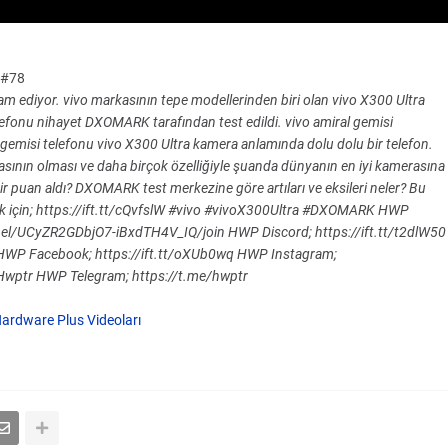
 #78
m ediyor. vivo markasının tepe modellerinden biri olan vivo X300 Ultra
lefonu nihayet DXOMARK tarafından test edildi. vivo amiral gemisi
 gemisi telefonu vivo X300 Ultra kamera anlamında dolu dolu bir telefon.
nın olması ve daha birçok özelliğiyle şuanda dünyanın en iyi kamerasına
 bir puan aldı? DXOMARK test merkezine göre artıları ve eksileri neler? Bu
 için; https://ift.tt/cQvfslW #vivo #vivoX300Ultra #DXOMARK HWP
nel/UCyZR2GDbjO7-iBxdTH4V_IQ/join HWP Discord; https://ift.tt/t2dlW50
HWP Facebook; https://ift.tt/oXUb0wq HWP Instagram;
m/Hwptr HWP Telegram; https://t.me/hwptr
ardware Plus Videoları