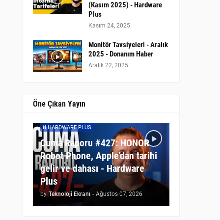
(Kasım 2025) - Hardware
Plus
Kasım 24, 2025
Monitör Tavsiyeleri - Aralık
2025 - Donanım Haber
Aralık 22, 2025
Öne Çıkan Yayın
HARDWARE PLUS
Cuma Raporu #427: HONOR
Robot Phone, Apple'dan tarihi
gelir ve dahası - Hardware
Plus
by
Teknoloji Ekranı
-
Ağustos 07, 2026