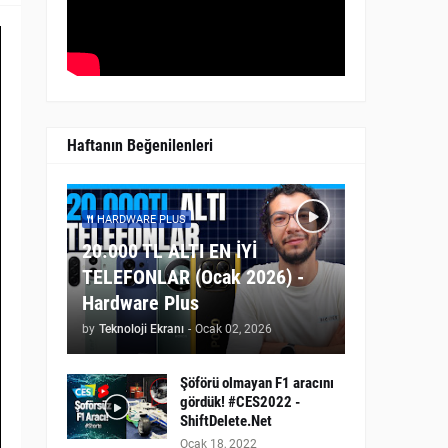
Haftanın Beğenilenleri
HARDWARE PLUS
20.000 TL ALTI EN İYİ
TELEFONLAR (Ocak 2026) -
Hardware Plus
by
Teknoloji Ekranı
-
Ocak 02, 2026
Şöförü olmayan F1 aracını
gördük! #CES2022 -
ShiftDelete.Net
Ocak 18, 2022