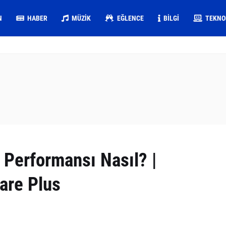
N
HABER
MÜZIK
EĞLENCE
BILGI
TEKNO
 Performansı Nasıl? |
re Plus