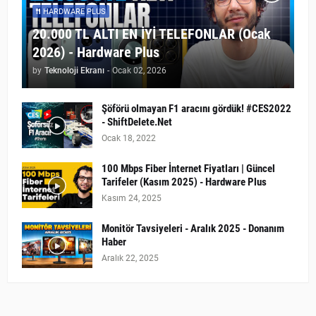
HARDWARE PLUS
20.000 TL ALTI EN İYİ TELEFONLAR (Ocak
2026) - Hardware Plus
by
Teknoloji Ekranı
-
Ocak 02, 2026
Şöförü olmayan F1 aracını gördük! #CES2022
- ShiftDelete.Net
Ocak 18, 2022
100 Mbps Fiber İnternet Fiyatları | Güncel
Tarifeler (Kasım 2025) - Hardware Plus
Kasım 24, 2025
Monitör Tavsiyeleri - Aralık 2025 - Donanım
Haber
Aralık 22, 2025