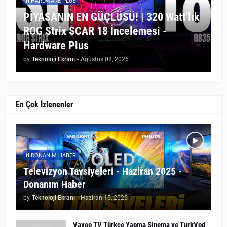
HARDWARE PLUS
PİYASANIN EN GÜÇLÜSÜ! | 320 Watt'lık
ROG Strix SCAR 18 İncelemesi -
Hardware Plus
by
Teknoloji Ekranı
-
Ağustos 08, 2026
En Çok İzlenenler
DONANIM HABER
Televizyon Tavsiyeleri - Haziran 2025 -
Donanım Haber
by
Teknoloji Ekranı
-
Haziran 15, 2025
Vavoo TV Türkçe Yapma Sinema ve TurkVod