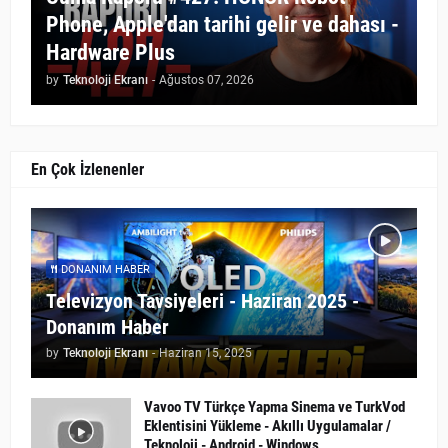
Phone, Apple'dan tarihi gelir ve dahası -
Hardware Plus
by
Teknoloji Ekranı
-
Ağustos 07, 2026
En Çok İzlenenler
DONANIM HABER
Televizyon Tavsiyeleri - Haziran 2025 -
Donanım Haber
by
Teknoloji Ekranı
-
Haziran 15, 2025
Vavoo TV Türkçe Yapma Sinema ve TurkVod
Eklentisini Yükleme - Akıllı Uygulamalar /
Teknoloji - Android - Windows