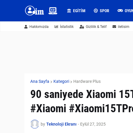
EGITIM
SPOR
OYU
Hakkımızda
İstatistik
Gizlilik & Telif
iletisim
Ana Sayfa
Kategori
Hardware Plus
90 saniyede Xiaomi 15T
#Xiaomi #Xiaomi15TPro
by
Teknoloji Ekranı
-
Eylül 27, 2025