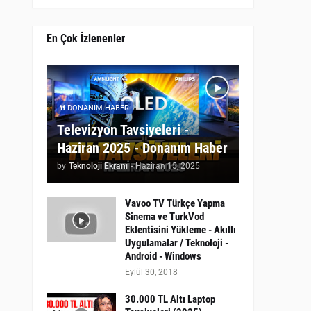
En Çok İzlenenler
DONANIM HABER
Televizyon Tavsiyeleri -
Haziran 2025 - Donanım Haber
by
Teknoloji Ekranı
-
Haziran 15, 2025
Vavoo TV Türkçe Yapma
Sinema ve TurkVod
Eklentisini Yükleme - Akıllı
Uygulamalar / Teknoloji -
Android - Windows
Eylül 30, 2018
30.000 TL Altı Laptop