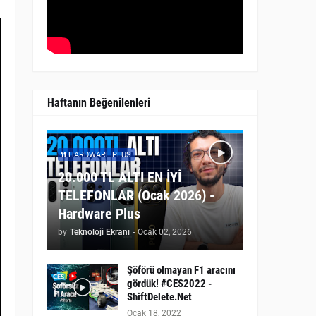
Haftanın Beğenilenleri
HARDWARE PLUS
20.000 TL ALTI EN İYİ
TELEFONLAR (Ocak 2026) -
Hardware Plus
by
Teknoloji Ekranı
-
Ocak 02, 2026
Şöförü olmayan F1 aracını
gördük! #CES2022 -
ShiftDelete.Net
Ocak 18, 2022