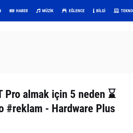
N
HABER
MÜZIK
EĞLENCE
BILGI
TEKNO
 Pro almak için 5 neden ⌛️
 #reklam - Hardware Plus