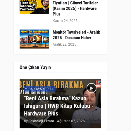
Fiyatları | Güncel Tarifeler
(Kasım 2025) - Hardware
Plus
Kasım 24, 2025
Monitör Tavsiyeleri - Aralık
2025 - Donanım Haber
Aralık 22, 2025
Öne Çıkan Yayın
HARDWARE PLUS
"Beni Asla Bırakma" Kazuo
Ishiguro | HWP Kitap Kulübü -
Hardware Plus
by
Teknoloji Ekranı
-
Ağustos 07, 2026