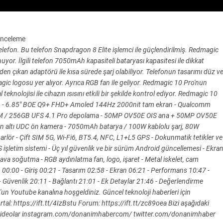
İnceleme
telefon. Bu telefon Snapdragon 8 Elite işlemci ile güçlendirilmiş. Redmagic
or. İlgili telefon 7050mAh kapasiteli bataryası kapasitesi ile dikkat
den çıkan adaptörü ile kısa sürede şarj olabiliyor. Telefonun tasarımı düz v
ic logosu yer alıyor. Ayrıca RGB fan ile geliyor. Redmagic 10 Pro'nun
teknolojisi ile cihazın ısısını etkili bir şekilde kontrol ediyor. Redmagic 10
yor. - 6.85" BOE Q9+ FHD+ Amoled 144Hz 2000nit tam ekran - Qualcomm
AM / 256GB UFS 4.1 Pro depolama - 50MP OV50E OIS ana + 50MP OV50E
 altı UDC ön kamera - 7050mAh batarya / 100W kablolu şarj, 80W
arlör - Çift SIM 5G, Wi-Fi6, BT5.4, NFC, L1+L5 GPS - Dokunmatik tetikler ve
S işletim sistemi - Üç yıl güvenlik ve bir sürüm Android güncellemesi - Ekra
 hava soğutma - RGB aydınlatma fan, logo, işaret - Metal iskelet, cam
 00:00 - Giriş 00:21 - Tasarım 02:58 - Ekran 06:21 - Performans 10:47 -
- Güvenlik 20:11 - Bağlantı 21:01 - Ek Detaylar 21:46 - Değerlendirme
un Youtube kanalına hoşgeldiniz. Güncel teknoloji haberleri için
tal: https://ift.tt/4IzBstu Forum: https://ift.tt/zc89oea Bizi aşağıdaki
m/videolar instagram.com/donanimhabercom/ twitter.com/donanimhaber