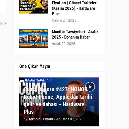
Fiyatları | Güncel Tarifeler
(Kasım 2025) - Hardware
Plus
Kasım 24, 2025
ki
Monitör Tavsiyeleri - Aralık
2025 - Donanım Haber
Aralık 22, 2025
Öne Çıkan Yayın
HARDWARE PLUS
Cuma Raporu #427: HONOR
Robot Phone, Apple'dan tarihi
gelir ve dahası - Hardware
Plus
by
Teknoloji Ekranı
-
Ağustos 07, 2026