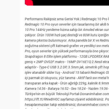
Performans Rakipsiz ama Gerisi Yok | Redmagic 10 Pro 
Redmagic 10 Pro oyun severler için tasarlanmış bir akıllı 
10 Pro 144Hz yenileme hızına sahip bir Amoled ekran sunuy
çekiyor. Ürün 100W hızlı şarj desteği ve 80W kutu içeriğin
kamera çıkıntısı bulunmuyor. Arka panelde bir X ve Redmag
soğutma sistemi çift katmanlı grafen ve yenilikçi sıvı metal 
Pro, oyun severler için yüksek performansıyla öne çıkı
Snapdragon 8 Elite işlem platformu - 12GB LPDDR5X R
geniş + 2MP OV02F makro - 16MP OV16E1Q 2.Nesil ekran
adaptör - Type-C USB 3.2 DP, 3.5mm jak, simetrik çift hop
işlev atanabilir slider tuş - Android 15 tabanlı Redmagic O
içi parmak izi okuyucu, yüz tanıma - Aktif fanlı sıvı metal
transparan arka kapak - Ürün ağırlığı 229g, kalınlık 8.9mm
Kamera 14:36 - Batarya 16:52 - Ses 18:24 - Yazılım 19:36 
Türkiye'nin en büyük Teknoloji Portalı Donanimhaber.com'
https://ift.tt/RNwBH0C sayfamızı ziyaret edebilirsiniz. Por
hesaplarımızdan takip edebilirsiniz; donanimhaber.co