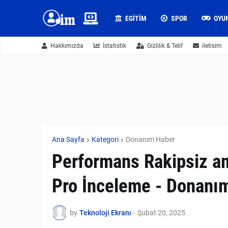
EGITIM
SPOR
OYU
Hakkımızda
İstatistik
Gizlilik & Telif
iletisim
Ana Sayfa
Kategori
Donanım Haber
Performans Rakipsiz a
Pro İnceleme - Donanı
by
Teknoloji Ekranı
-
Şubat 20, 2025