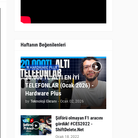
Haftanın Beğenilenleri
HARDWARE PLUS
20.000 TL ALTI EN İYİ
TELEFONLAR (Ocak 2026) -
Hardware Plus
by
Teknoloji Ekranı
-
Ocak 02, 2026
Şöförü olmayan F1 aracını
gördük! #CES2022 -
ShiftDelete.Net
Ocak 18, 2022