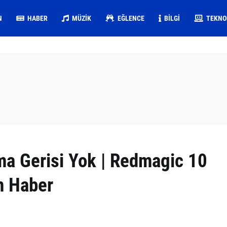
N
HABER
MÜZIK
EĞLENCE
BILGI
TEKNO
ma Gerisi Yok | Redmagic 10
m Haber