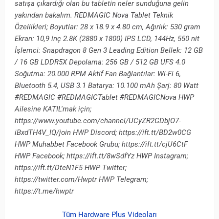
satışa çıkardığı olan bu tabletin neler sunduğuna gelin
yakından bakalım. REDMAGIC Nova Tablet Teknik
Özellikleri; Boyutlar: 28 x 18.9 x 4.80 cm, Ağırlık: 530 gram
Ekran: 10,9 inç 2.8K (2880 x 1800) IPS LCD, 144Hz, 550 nit
İşlemci: Snapdragon 8 Gen 3 Leading Edition Bellek: 12 GB
/ 16 GB LDDR5X Depolama: 256 GB / 512 GB UFS 4.0
Soğutma: 20.000 RPM Aktif Fan Bağlantılar: Wi-Fi 6,
Bluetooth 5.4, USB 3.1 Batarya: 10.100 mAh Şarj: 80 Watt
#REDMAGIC #REDMAGICTablet #REDMAGICNova HWP
Ailesine KATIL'mak için;
https://www.youtube.com/channel/UCyZR2GDbjO7-
iBxdTH4V_IQ/join HWP Discord; https://ift.tt/BD2w0CG
HWP Muhabbet Facebook Grubu; https://ift.tt/cjU6CtF
HWP Facebook; https://ift.tt/8wSdfYz HWP Instagram;
https://ift.tt/DteN1F5 HWP Twitter;
https://twitter.com/Hwptr HWP Telegram;
https://t.me/hwptr
Tüm Hardware Plus Videoları