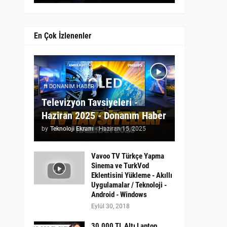
En Çok İzlenenler
DONANIM HABER
Televizyon Tavsiyeleri -
Haziran 2025 - Donanım Haber
by
Teknoloji Ekranı
-
Haziran 15, 2025
Vavoo TV Türkçe Yapma
Sinema ve TurkVod
Eklentisini Yükleme - Akıllı
Uygulamalar / Teknoloji -
Android - Windows
Eylül 30, 2018
30.000 TL Altı Laptop