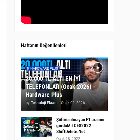
Haftanın Beğenilenleri
HARDWARE PLUS
20.000 TL ALTI EN İYİ
TELEFONLAR (Ocak 2026) -
Hardware Plus
by
Teknoloji Ekranı
-
Ocak 02, 2026
Şöförü olmayan F1 aracını
gördük! #CES2022 -
ShiftDelete.Net
Ocak 18, 2022