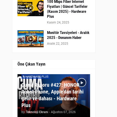
100 Mbps Fiber İnternet
Fiyatları | Güncel Tarifeler
(Kasım 2025) - Hardware
Plus
Kasım 24, 2025
Monitör Tavsiyeleri - Aralık
2025 - Donanım Haber
Aralık 22, 2025
Öne Çıkan Yayın
HARDWARE PLUS
Cuma Raporu #427: HONOR
Robot Phone, Apple'dan tarihi
gelir ve dahası - Hardware
Plus
by
Teknoloji Ekranı
-
Ağustos 07, 2026