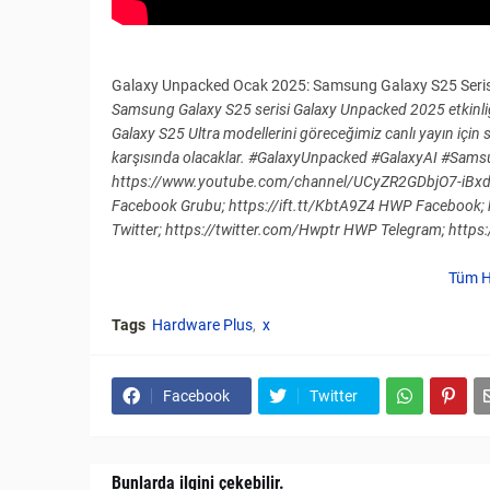
Galaxy Unpacked Ocak 2025: Samsung Galaxy S25 Seri
Samsung Galaxy S25 serisi Galaxy Unpacked 2025 etkinli
Galaxy S25 Ultra modellerini göreceğimiz canlı yayın için
karşısında olacaklar. #GalaxyUnpacked #GalaxyAI #Samsu
https://www.youtube.com/channel/UCyZR2GDbjO7-iBxdT
Facebook Grubu; https://ift.tt/KbtA9Z4 HWP Facebook; 
Twitter; https://twitter.com/Hwptr HWP Telegram; https
Tüm H
Tags
Hardware Plus
x
Facebook
Twitter
Bunlarda ilgini çekebilir.