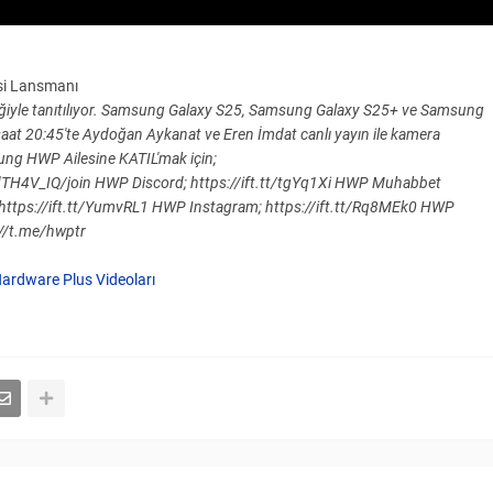
si Lansmanı
ğiyle tanıtılıyor. Samsung Galaxy S25, Samsung Galaxy S25+ ve Samsung
 saat 20:45'te Aydoğan Aykanat ve Eren İmdat canlı yayın ile kamera
ng HWP Ailesine KATIL'mak için;
H4V_IQ/join HWP Discord; https://ift.tt/tgYq1Xi HWP Muhabbet
https://ift.tt/YumvRL1 HWP Instagram; https://ift.tt/Rq8MEk0 HWP
://t.me/hwptr
ardware Plus Videoları